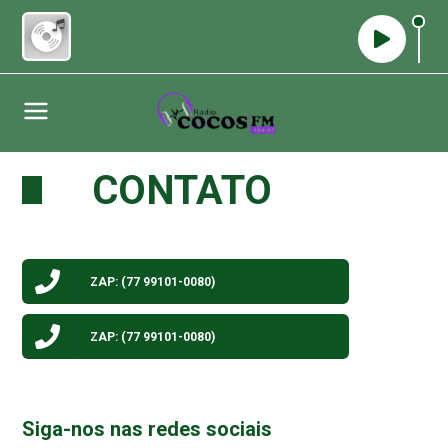
CONTATO
ZAP:
(
77 99101-0080
)
ZAP:
(
77 99101-0080
)
Siga-nos nas redes sociais